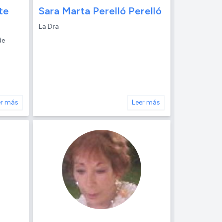
te
Sara Marta Perelló Perelló
La Dra
de
er más
Leer más