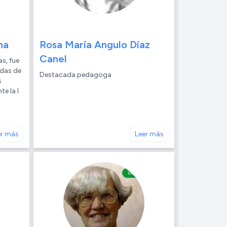
na
Rosa María Angulo Díaz
Canel
as, fue
adas de
Destacada pedagoga
s
e la I
er más
Leer más