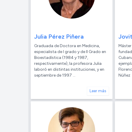
Julia Pérez Piñera
Jovi
Graduada de Doctora en Medicina,
Máster 
especialista de I grado y de II Grado en
fundad
Bioestadística (1984 y 1987,
Cubana
respectivamente), la profesora Julia
ejempla
laboró en distintas instituciones, y en
Floren
septiembre de 1997 ...
Núñez
Leer más