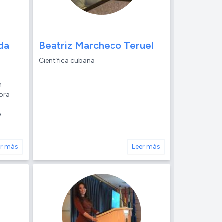
da
Beatriz Marcheco Teruel
Científica cubana
n
dora
o
er más
Leer más