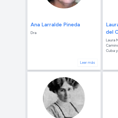
Ana Larralde Pineda
Laur
del 
Dra
Laura M
Camino
Cuba y
Leer más