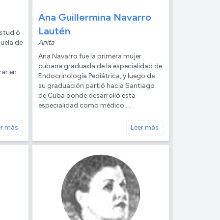
z
Ana Guillermina Navarro
Lautén
estudió
cuela de
Anita
Ana Navarro fue la primera mujer
cubana graduada de la especialidad de
rar en
Endocrinología Pediátrica, y luego de
su graduación partió hacia Santiago
de Cuba donde desarrolló esta
especialidad como médico ...
er más
Leer más