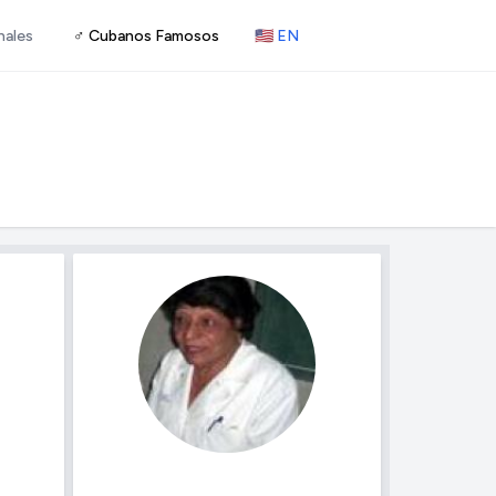
nales
♂ Cubanos Famosos
🇺🇸 EN