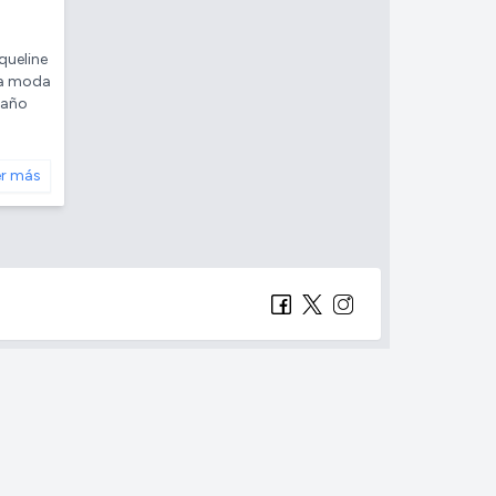
queline
la moda
baño
er más