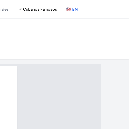
nales
♂ Cubanos Famosos
🇺🇸 EN