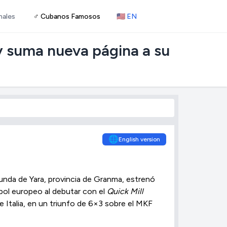
nales
♂ Cubanos Famosos
🇺🇸 EN
 y suma nueva página a su
🌐
English version
iunda de Yara, provincia de Granma, estrenó
tbol europeo al debutar con el
Quick Mill
e Italia, en un triunfo de 6×3 sobre el MKF