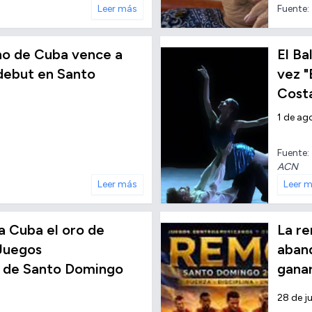
Leer más
Fuente:
ino de Cuba vence a
El Ba
 debut en Santo
vez "
Cost
1 de ag
Fuente:
ACN
Leer más
Leer 
 a Cuba el oro de
La r
Juegos
aband
 de Santo Domingo
gana
28 de j