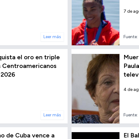
7 de a
Leer más
Fuente:
ista el oro en triple
Muere
os Centroamericanos
Paula
 2026
telev
4 de a
Leer más
Fuente:
ino de Cuba vence a
El Ba