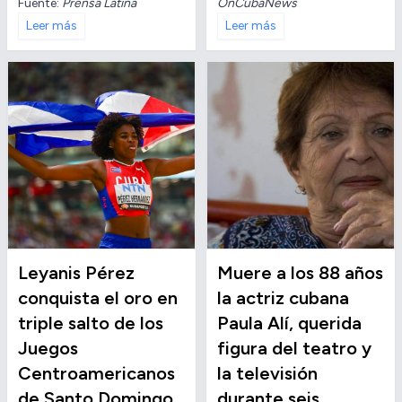
OnCubaNews
Fuente:
Prensa Latina
Leer más
Leer más
Leyanis Pérez
Muere a los 88 años
conquista el oro en
la actriz cubana
triple salto de los
Paula Alí, querida
Juegos
figura del teatro y
Centroamericanos
la televisión
de Santo Domingo
durante seis